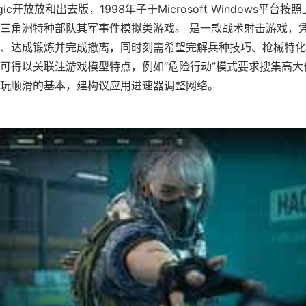
gic开放放和出去版，1998年子于Microsoft Windows平台
三角洲特种部队其军事件模拟类游戏。 是一款战术射击游戏，
、达成锻炼并完成撤离，同时刻需希望完解兵种技巧、枪械特化
可得以关联注游戏模型特点，例如“危险行动”模式要求搜集高大
玩顺滑的基本，建构议应用进速器调整网络。