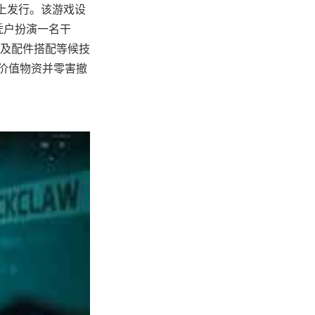
按照上发行。该游戏设
凭户扮演一名干
及配件搭配等候技
价值物资并零害撤