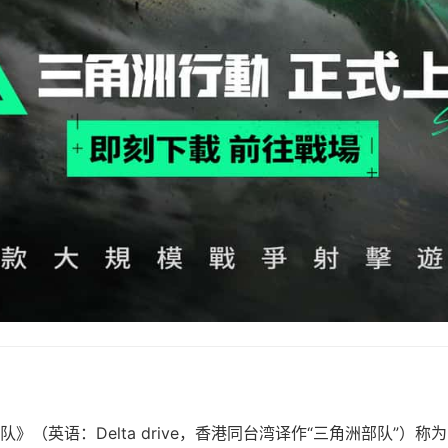
》（英语：Delta drive，香港同台湾译作“三角洲部队”）称