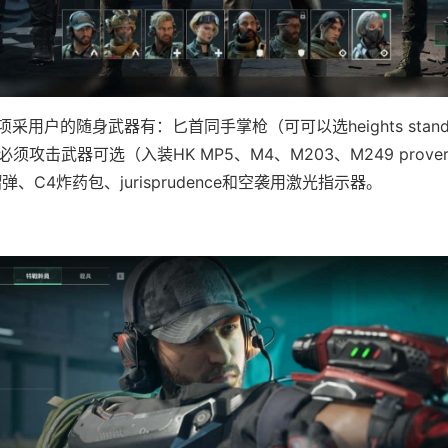
采用户的随身武器有：匕首同手掌枪（可可以选heights standa
必须攻击武器可选（入装HK MP5、M4、M203、M249 prove
、C4炸药包、jurisprudence和空袭用激光指示器。