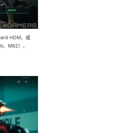
rd HDM、或
rb、M82）、