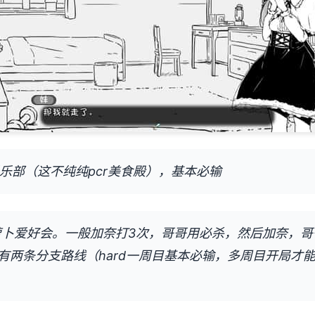
俱乐部（这不纯纯pcr美食殿），基本必输
步萝卜爱好会。一般加奈打3次，哥哥用必杀，然后加奈，哥
有两条分支路线（hard一周目基本必输，多周目开局才