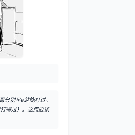
哥分别平a就能打过。
能打得过）。这周应该