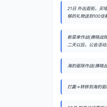
21日 外出逛街，
够的礼物送到100
新菜单作战(拂晓战败
二天以后，公会活动
海豹驱除作战(拂晓战
打赢→转移到海豹驱