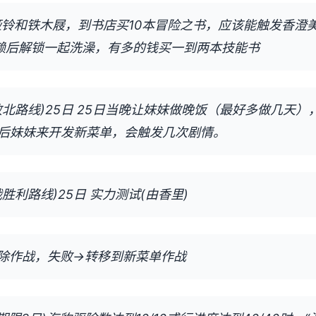
买哑铃和铁木屐，到书店买10本冒险之书，应该能触发香澄
信赖后解锁一起洗澡，有多的钱买一到两本技能书
北路线)25日 25日当晚让妹妹做晚饭（最好多做几天）
后妹妹来开发新菜单，会触发几次剧情。
胜利路线)25日 实力测试(由香里)
除作战，失败→转移到新菜单作战