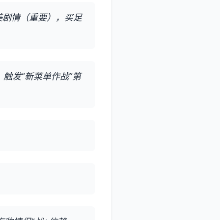
美剧情（重要），买足
，触发“新菜单作战”第