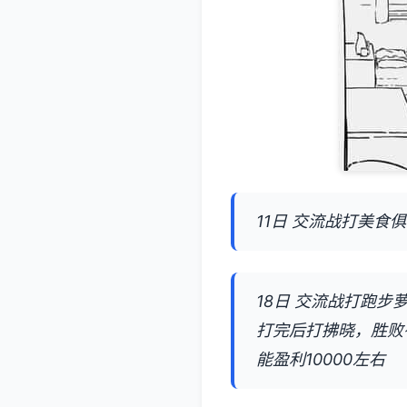
11日 交流战打美食
18日 交流战打跑
打完后打拂晓，胜败
能盈利10000左右