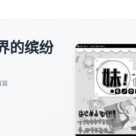
界的缤纷
直装