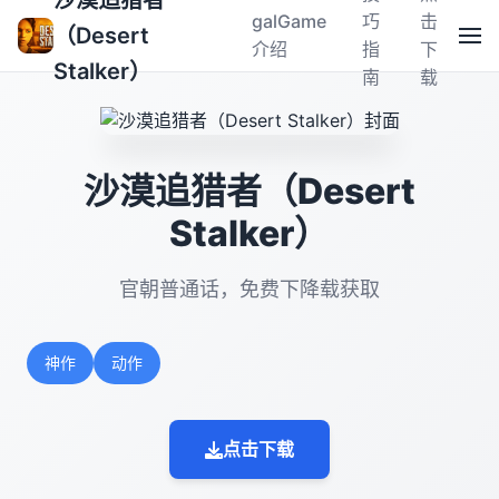
沙漠追猎者
galGame
巧
击
（Desert
介绍
指
下
Stalker）
南
载
沙漠追猎者（Desert
Stalker）
官朝普通话，免费下降载获取
神作
动作
点击下载