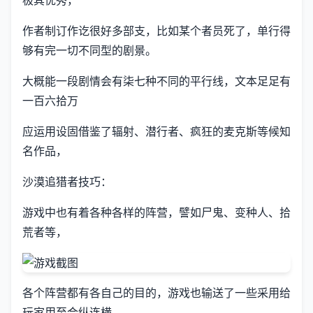
极其优秀，
作者制订作讫很好多部支，比如某个者员死了，单行得
够有完一切不同型的剧景。
大概能一段剧情会有柒七种不同的平行线，文本足足有
一百六拾万
应运用设固借鉴了辐射、潜行者、疯狂的麦克斯等候知
名作品，
沙漠追猎者技巧：
游戏中也有着各种各样的阵营，譬如尸鬼、变种人、拾
荒者等，
各个阵营都有各自己的目的，游戏也输送了一些采用给
玩家用至合纵连横。