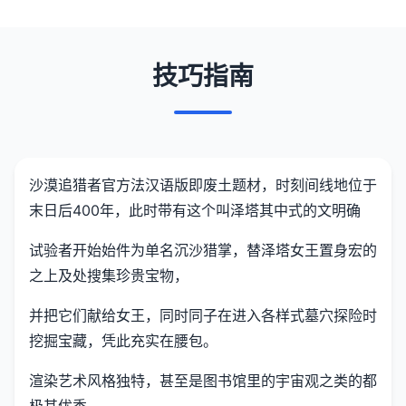
技巧指南
沙漠追猎者官方法汉语版即
废土题材，时刻间线地位于
末日后400年，此时带有这个叫泽塔其中式的文明确
试验者开始始件为单名沉沙猎掌，替泽塔女王置身宏的
之上及处搜集珍贵宝物，
并把它们献给女王，同时同子在进入各样式墓穴探险时
挖掘宝藏，凭此充实在腰包。
渲染艺术风格独特，甚至是图书馆里的宇宙观之类的都