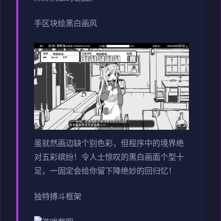
手区块绘黑白画风
虽就然画边缺个别色彩，但程序中的境界绝
对五彩缤纷！令人士惊叹的黑白画面个型十
足，一固定会给你留下降绝妙的回归忆！
独特搏斗框架