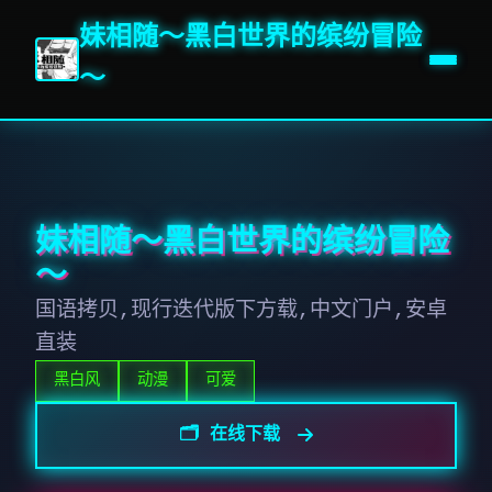
妹相随～黑白世界的缤纷冒险
～
妹相随～黑白世界的缤纷冒险
～
国语拷贝,现行迭代版下方载,中文门户,安卓
直装
黑白风
动漫
可爱
🗂️ 在线下载