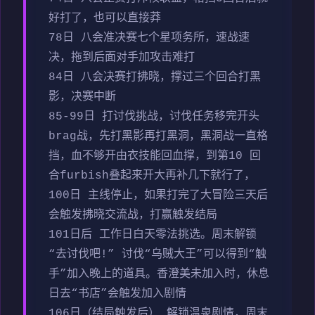
好打了，也可以直接莽
78日 八会准决赛七个星项务所，速战速
决，拖到后面对手加攻击难打
84日 八会决赛打拂晓，撑过三个回合打黑
影，决赛中断
85-99日 打讨伐挑战，讨伐任务移完开头
brag战，先打黑影再打黑洞，黑洞战一直格
挡，血不够开由衣技能回血撑，到第10 回
合furbish叠起来开大再补几下就行了，
100日 主线停止，如果打完了大冒险三天后
会触发拂晓交流战，打赢触发结局
101日后 工作日白天零法挑选。周末解锁
“去讨伐吧!” 讨伐“乌贼大王”可以得到“触
手”加入晚上的道具。香澄美未加入时，休息
日去“书店”会触发加入剧情
106日（结局触发后） 解锁温泉剧情，周末