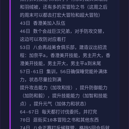
和羽绒被，还有多的买冒险之书（这周之后
的周末可以都去打宏大冒险和超大冒险）
43日 香澄美加入队伍
46日 数个会战巨汉兄弟，对手防攻交替，
这边可以攻防对应着打
53日 八会再战美食俱乐部，建造议出招流
程：加奈平a，香澄美开技能，男主开大，香
澄美开技能，男主开大，男主平a到末尾
57日-61日 集训，56日确保睡觉能补满体
力，状态尽量拉到满
提升攻击能力（加攻和技），提升防御能力
（加防和毅），提升技能能力（加智和技能
点），提升元气（加体力和状态）
64-67日 每天都打讨伐委托，并打完
70日 逛街买10本冒险之书和其他东西
74日 八会正赛打斥候联盟，格挡5回合后就