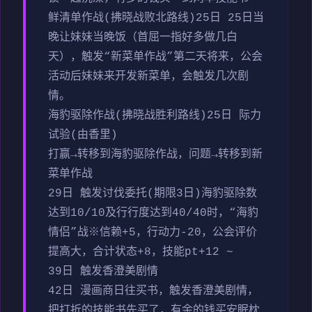
鲜清单作战(拂晓战败北路线)25日 25日当
晚让妹妹当晚饭（首屈一指好多做几白
天），触发“新菜单作战”第二天将来，公会
活动后妹妹来开发新菜单，会触发几次剧
情。
海豹驱除作战(拂晓战胜利路线)25日 际力
试验(由香里)
打赢→转移到海豹驱除作战，问题→转移到新
菜单作战
29日 触发讨伐委托(期限3日)海豹驱除数
达到10/10及行行度达到40/40时，“海豹
情侣”战※信赖+5，行动力-20，公会评价
提高大，合计状态+8，技能pt+12 ~
39日 触发香澄美剧情
42日 漫画商日往买书，触发香澄美剧情，
把打折的技能书先买了，有余的钱买安眠枕