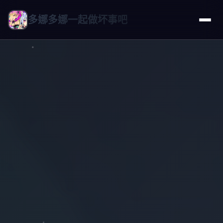
多娜多娜一起做坏事吧