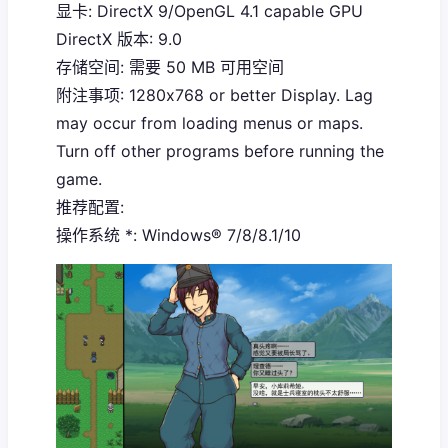
显卡: DirectX 9/OpenGL 4.1 capable GPU
DirectX 版本: 9.0
存储空间: 需要 50 MB 可用空间
附注事项: 1280x768 or better Display. Lag
may occur from loading menus or maps.
Turn off other programs before running the
game.
推荐配置:
操作系统 *: Windows® 7/8/8.1/10