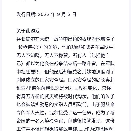
发行日期: 2022 年 9 月 3 日
关于此游戏
兵长提尔在大统一战争中出色的表现为他赢得了
“长枪使提尔”的美称，他的功勋和威名在军队中
无人不知晓，无人不称赞。所有人（包括他自
己）都以为他会在战争结束后一路升官，在军队
中担任要职，但他最后却被莫名其妙地调度到了
刚刚成立的国家安全局。国家安全局的局长奥莉
维亚·里德尔解释说这是因为世界在变化，只懂
得舞刀弄枪的武夫终将被时代淘汰，他们的位子
也会被踏实勤恳的文职人员所取代。出于服从命
令的军人天性，提尔接受了这一任命，成为了新
帝国的一名入境检查官，但他很快就发现，这份
工作并不像他想象得那么单纯……作为边境检查