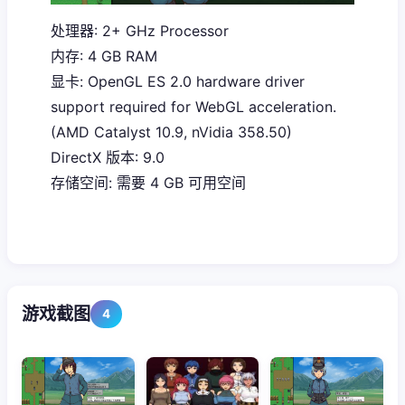
处理器: 2+ GHz Processor
内存: 4 GB RAM
显卡: OpenGL ES 2.0 hardware driver
support required for WebGL acceleration.
(AMD Catalyst 10.9, nVidia 358.50)
DirectX 版本: 9.0
存储空间: 需要 4 GB 可用空间
游戏截图
4