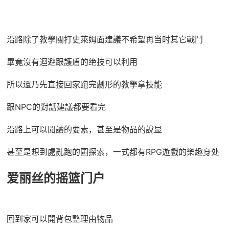
沿路除了教學關打史萊姆面建議不希望再当时其它戰鬥
畢竟沒有迴避跟護盾的绝技可以利用
所以還乃先直接回家跑完劇形的教學拿技能
跟NPC的對話建議都要看完
沿路上可以閱讀的要素，甚至是物品的說显
甚至是想到處亂跑的圖探索，一式都有RPG遊戲的樂趣身处
爱丽丝的摇篮门户
回到家可以開背包整理由物品