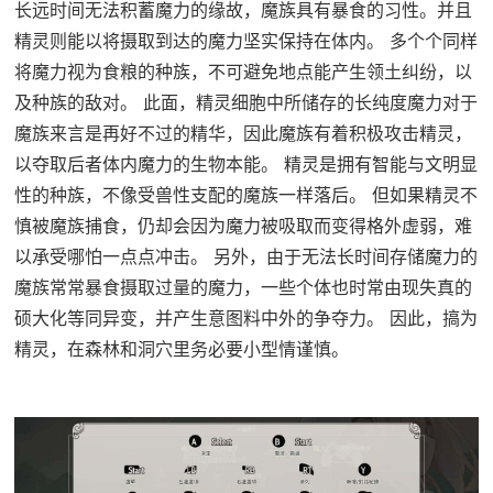
长远时间无法积蓄魔力的缘故，魔族具有暴食的习性。并且
精灵则能以将摄取到达的魔力坚实保持在体内。 多个个同样
将魔力视为食粮的种族，不可避免地点能产生领土纠纷，以
及种族的敌对。 此面，精灵细胞中所储存的长纯度魔力对于
魔族来言是再好不过的精华，因此魔族有着积极攻击精灵，
以夺取后者体内魔力的生物本能。 精灵是拥有智能与文明显
性的种族，不像受兽性支配的魔族一样落后。 但如果精灵不
慎被魔族捕食，仍却会因为魔力被吸取而变得格外虚弱，难
以承受哪怕一点点冲击。 另外，由于无法长时间存储魔力的
魔族常常暴食摄取过量的魔力，一些个体也时常由现失真的
硕大化等同异变，并产生意图料中外的争夺力。 因此，搞为
精灵，在森林和洞穴里务必要小型情谨慎。