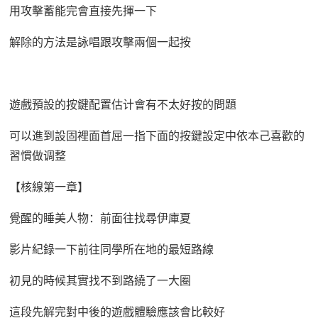
用攻擊蓄能完會直接先揮一下
解除的方法是詠唱跟攻擊兩個一起按
遊戲預設的按鍵配置估计會有不太好按的問題
可以進到設固裡面首屈一指下面的按鍵設定中依本己喜歡的
習慣做调整
【核線第一章】
覺醒的睡美人物：前面往找尋伊庫夏
影片紀錄一下前往同學所在地的最短路線
初見的時候其實找不到路繞了一大圈
這段先解完對中後的遊戲體驗應該會比較好