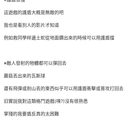
這遊戲的護盾大概是無敵的吧
我也是看別人的影片才知道
例如救同學样邊土蛇從地面鑽出來的時候可以用護盾擋
※敵人發射的物體都可以彈回去
蘑菇丟出來的瓦斯球
還有飛彈或劍山丟的東西似乎可以用護盾衝擊或普攻打回去
旧實說我對這類格鬥遊戲(咦?)沒有很熟悉
掌殘的我要盾反真的太困難