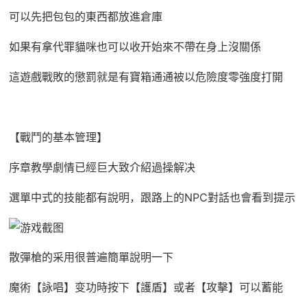
可以先把包包的東西都放進倉庫
如果有拿代罪貓咪也可以收开始來不帶在身上沒關係
這遊戲戰敗的懲罰就是有寶箱通通被以危險度零強度打開
【戰鬥的基本管理】
序章教學劇情已經巨大致介紹過操解决
選單中式的技能都有說明，跟路上的NPC對話也會看到提示
散彈槍的采用很普遍簡單說明一下
魔術【詠唱】变功時按下【護盾】或者【攻擊】可以蓄能