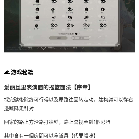
🌊 游戏秘籍
爱丽丝里表演面的摇篮面法【序章】
採完礦後除终可行得以及原路往回转走动，建构議可以從右
邊跳降走针对
回家的路上方沿路打牆壁，路上會视至到1個彩蛋
其中含有一個房間可以拿道具【代罪貓咪】