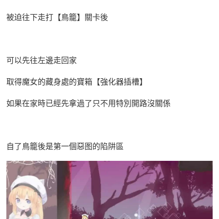
被迫往下走打【鳥籠】關卡後
可以先往左邊走回家
取得魔女的藏身處的寶箱【強化器插槽】
如果在家時已經先拿過了只不用特別開路沒關係
自了鳥籠後是第一個惡图的陷阱區