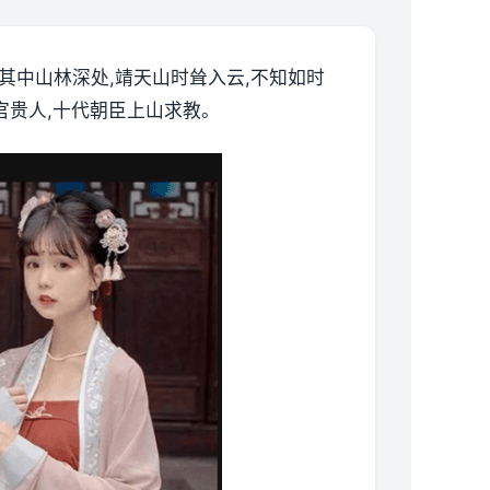
这其中山林深处,靖天山时耸入云,不知如时
官贵人,十代朝臣上山求教。