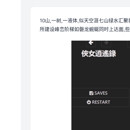
10山,一树,一液体,似天空涯七山绿水汇
所建设峰峦阶梯如磐龙蜿蜒同时上达面,些