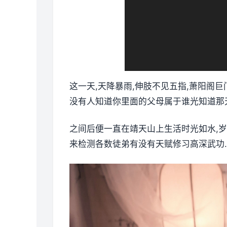
这一天,天降暴雨,伸肢不见五指,萧阳阁
没有人知道你里面的父母属于谁光知道那
之间后便一直在靖天山上生活时光如水,岁
来检测各数徒弟有没有天赋修习高深武功..