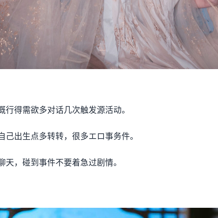
概行得需欲多对话几次触发源活动。
自己出生点多转转，很多エロ事务件。
聊天，碰到事件不要着急过剧情。