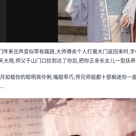
巨门传来讫声音似带有蹊跷,大师傅亲个人打展大门返回来时,手
天大雨,师父于山门口捡到达了你后,把你正亲长女儿一型抚养
月如梭你的聪明亮伶俐,嘴甜乖巧,师兄师姐都十部痴迷你一面
..