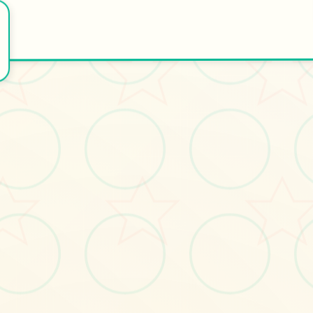
🛄
⚗️
开始游戏
特色玩法