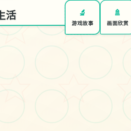
场生活
🚿
🔬
画面欣赏
游戏故事