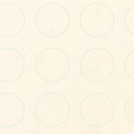
★
🚻
○
No.1