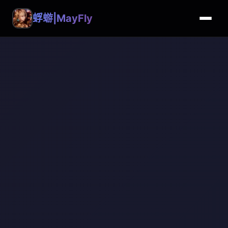
蜉蝣|MayFly