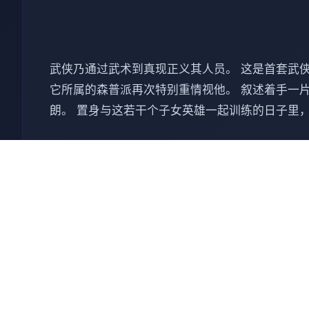
武侠乃通过武术到真现正义其人员。 这是首套武侠
它所属的森普派再次特别重情视他。 叙述着手一片
朗。 置身与这若干个子女英雄一起训练的日子里