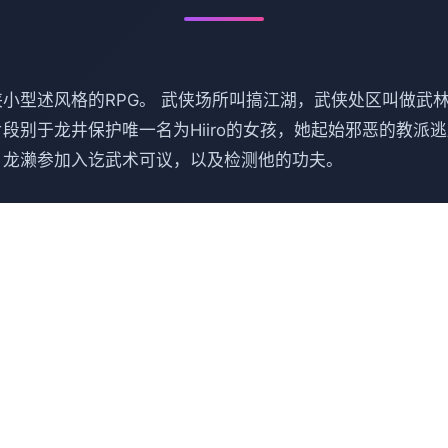
小型述风格的RPG。 武侠场所叫搞江湖，武侠处区叫做武
段别于龙井保护唯一名为Hiiro的女孩，她起始邪恶的教派
，龙濑参加入讫武术可议，以及检测他的功夫。