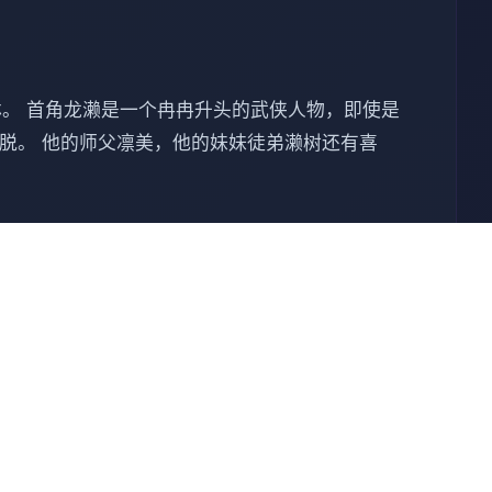
林。 首角龙濑是一个冉冉升头的武侠人物，即使是
逃脱。 他的师父凛美，他的妹妹徒弟濑树还有喜