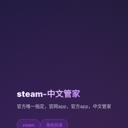
steam-中文管家
官方唯一指定，官网app，官方app，中文管家
steam
角色扮演