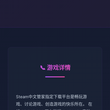
📞 游戏详情
Steam中文管家指定下载平台是畅玩游
戏、讨论游戏、创造游戏的快乐所在。 在